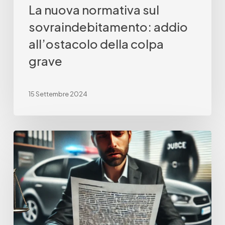
La nuova normativa sul
sovraindebitamento: addio
all’ostacolo della colpa
grave
15 Settembre 2024
Cosa
succede
se
non
paghi
una
multa?