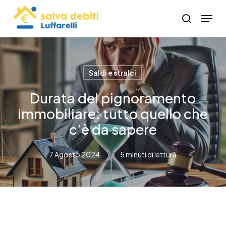
Skip
Menu
to
search
Close
main
Menu
content
Saldi e stralci
Durata del pignoramento
immobiliare: tutto quello che
c’è da sapere
7 Agosto 2024
5 minuti di lettura