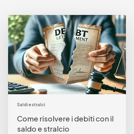
Come
risolvere
i
debiti
con
il
saldo
e
stralcio
Saldi e stralci
Come risolvere i debiti con il
saldo e stralcio